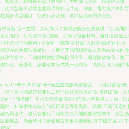
廣。智能化工程機械在提升效率的正大幅降低噪音、粉塵與碳排
放，使大型施工現場也能與環境和睦共處。例如，電動攪拌車和
車在展會備受矚目，它們代表著施工環節從源頭的綠色化。
“有材有藝”這一主題，深刻揭示了實現智能綠色的基礎。它強調的
僅是高性能、耐久的“材料”創新，如新型復合材料、自修復混凝土
能化監測下的應用；更是匠心獨運的“技藝”與數字“藝術”的結合
這體現在軟件算法的精妙、人機交互的流暢體驗以及系統集成的
體解決方案中。工程師與智能系統協同作業，將經驗數據化，將
藝標準化、最優化，讓建造本身成為一種精準、高效且可持續的“
”。
auma CHINA 2022如同一座立體的創新實驗室，“四新計劃”的啟
航，標志著中國建筑智能化工程已從技術應用的“點狀突破”邁向系
生態的“全面構建”。它推動行業從傳統的勞動力密集模式，轉向以
據驅動、知識密集為核心的高質量發展新階段。隨著“四新”元素的
續融合與迭代，建筑智能化工程將更深入地賦能智慧城市、新型
設施建設，為全球可持續發展貢獻更具前瞻性的“中國方案”與“中
智慧”。