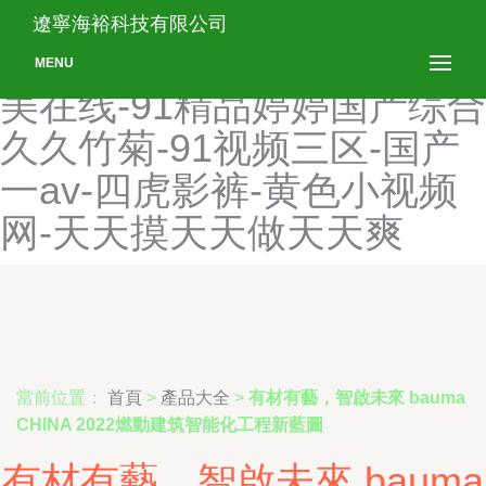
日日夜夜91-91综合精品-国
遼寧海裕科技有限公司
产精品成人久久久久-日本欧
MENU
美在线-91精品婷婷国产综合
久久竹菊-91视频三区-国产
一av-四虎影裤-黄色小视频
网-天天摸天天做天天爽
當前位置：
首頁
>
產品大全
>
有材有藝，智啟未來 bauma
CHINA 2022燃動建筑智能化工程新藍圖
有材有藝，智啟未來 bauma