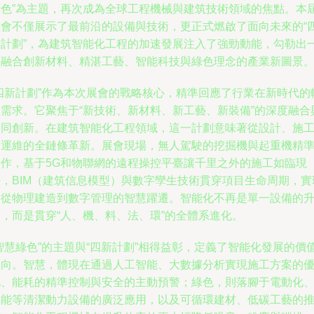
綠色”為主題，再次成為全球工程機械與建筑技術領域的焦點。本
盛會不僅展示了最前沿的設備與技術，更正式燃啟了面向未來的“
新計劃”，為建筑智能化工程的加速發展注入了強勁動能，勾勒出
幅融合創新材料、精湛工藝、智能科技與綠色理念的產業新圖景
“四新計劃”作為本次展會的戰略核心，精準回應了行業在新時代的
型需求。它聚焦于“新技術、新材料、新工藝、新裝備”的深度融合
協同創新。在建筑智能化工程領域，這一計劃意味著從設計、施
到運維的全鏈條革新。展會現場，無人駕駛的挖掘機與起重機精
協作，基于5G和物聯網的遠程操控平臺讓千里之外的施工如臨現
場，BIM（建筑信息模型）與數字孿生技術貫穿項目生命周期，實
了從物理建造到數字管理的智慧躍遷。智能化不再是單一設備的
級，而是貫穿“人、機、料、法、環”的全體系進化。
智慧綠色”的主題與“四新計劃”相得益彰，定義了智能化發展的價
導向。智慧，體現在通過人工智能、大數據分析實現施工方案的
化、能耗的精準控制與安全的主動預警；綠色，則落腳于電動化
氫能等清潔動力設備的廣泛應用，以及可循環建材、低碳工藝的